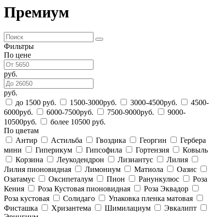
Премиум
Фильтры
По цене
руб.
руб.
до 1500 руб.
1500-3000руб.
3000-4500руб.
4500-
6000руб.
6000-7500руб.
7500-9000руб.
9000-
10500руб.
более 10500 руб.
По цветам
Антир
Астильба
Гвоздика
Георгин
Гербера
мини
Гиперикум
Гипсофила
Гортензия
Ковыль
Корзина
Леукодендрон
Лизиантус
Лилия
Лилия пионовидная
Лимониум
Матиола
Оазис
Озатамус
Оксипеталум
Пион
Ранункулюс
Роза
Кения
Роза Кустовая пионовидная
Роза Эквадор
Роза кустовая
Солидаго
Упаковка пленка матовая
Фисташка
Хризантема
Шимилациум
Эвкалипт
Эрингиум