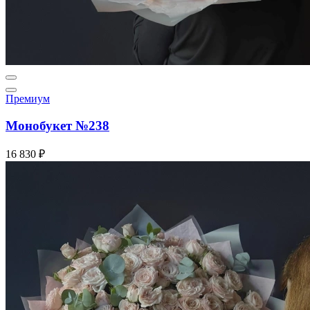
Премиум
Монобукет №238
16 830 ₽