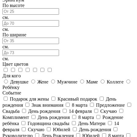
По высоте
см.
см.
По ширине
см.
см.
Цвет цветов
Для кого
Девушке
Жене
Мужчине
Маме
Коллеге
Ребёнку
Событие
Подарок для жены
Красивый подарок
День
рождения
Знак внимания
8 марта
Предложение
Свадьба
День рождения
14 февраля
Скучаю
Комплимент
День рождения
8 марта
Рождение
ребёнка
Годовщина свадьбы
День Матери
14
февраля
Скучаю
Юбилей
День рождения
Руководителю
День Рождения
Юбилей
8 марта