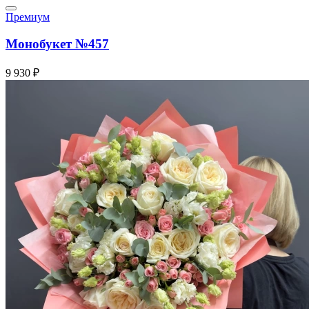
Премиум
Монобукет №457
9 930 ₽