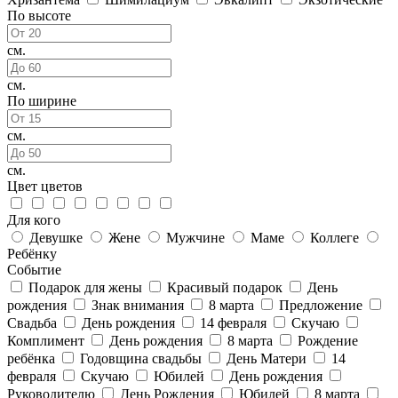
По высоте
см.
см.
По ширине
см.
см.
Цвет цветов
Для кого
Девушке
Жене
Мужчине
Маме
Коллеге
Ребёнку
Событие
Подарок для жены
Красивый подарок
День
рождения
Знак внимания
8 марта
Предложение
Свадьба
День рождения
14 февраля
Скучаю
Комплимент
День рождения
8 марта
Рождение
ребёнка
Годовщина свадьбы
День Матери
14
февраля
Скучаю
Юбилей
День рождения
Руководителю
День Рождения
Юбилей
8 марта