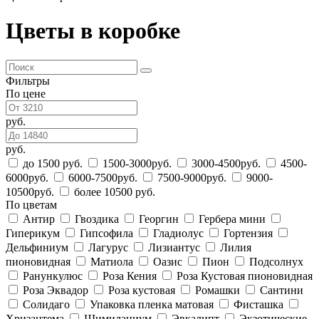
Цветы в коробке
Фильтры
По цене
руб.
руб.
до 1500 руб.
1500-3000руб.
3000-4500руб.
4500-
6000руб.
6000-7500руб.
7500-9000руб.
9000-
10500руб.
более 10500 руб.
По цветам
Антир
Гвоздика
Георгин
Гербера мини
Гиперикум
Гипсофила
Гладиолус
Гортензия
Дельфиниум
Лагурус
Лизиантус
Лилия
пионовидная
Матиола
Оазис
Пион
Подсолнух
Ранункулюс
Роза Кения
Роза Кустовая пионовидная
Роза Эквадор
Роза кустовая
Ромашки
Сантини
Солидаго
Упаковка пленка матовая
Фисташка
Хризантема
Шимилациум
Эвкалипт
Экзотические