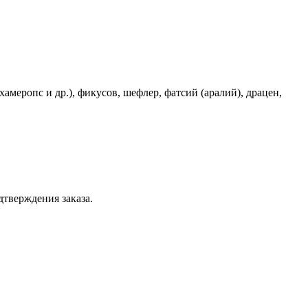
еропс и др.), фикусов, шефлер, фатсий (аралий), драцен,
дтверждения заказа.