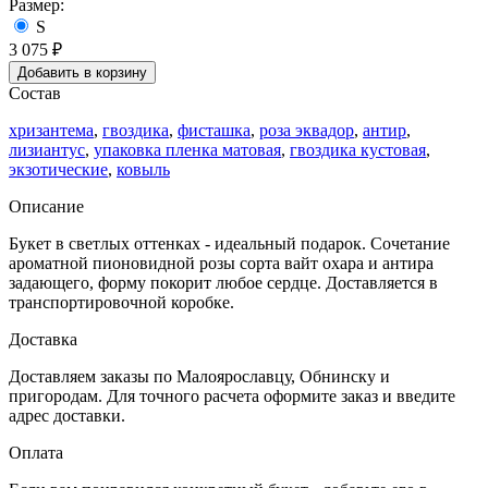
Размер:
S
3 075
₽
Добавить в корзину
Состав
хризантема
,
гвоздика
,
фисташка
,
роза эквадор
,
антир
,
лизиантус
,
упаковка пленка матовая
,
гвоздика кустовая
,
экзотические
,
ковыль
Описание
Букет в светлых оттенках - идеальный подарок. Сочетание
ароматной пионовидной розы сорта вайт охара и антира
задающего, форму покорит любое сердце. Доставляется в
транспортировочной коробке.
Доставка
Доставляем заказы по Малоярославцу, Обнинску и
пригородам. Для точного расчета оформите заказ и введите
адрес доставки.
Оплата